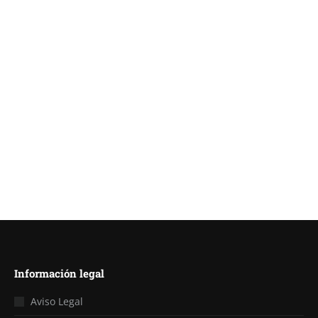
Sistema de Iluminación LED Modular 5
Hexágonos
300,00
€
IVA no incluido
Añadir al carrito
Información legal
Aviso Legal